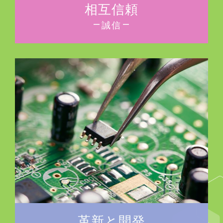
相互信頼
誠信
革新と開発